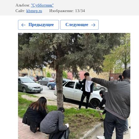
Альбом:
"Субботник"
Сайт:
kbmep.ru
Изображение: 13/34
Предыдущее
Следующее